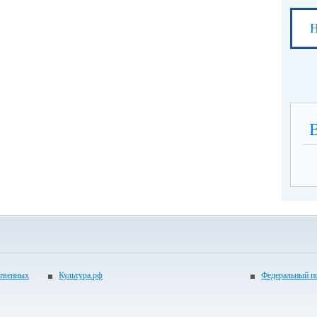
Н
ственных
Культура.рф
Федеральный по