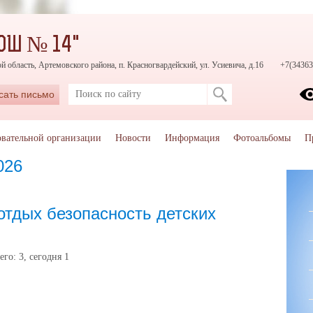
ОШ № 14"
й область, Артемовского района, п. Красногвардейский, ул. Усиевича, д.16
+7(34363
сать письмо
овательной организации
Новости
Информация
Фотоальбомы
П
026
отдых безопасность детских
его:
3
, сегодня
1