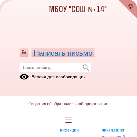
МБОУ "СОШ № 14"
Написать письмо
БЕЗОПАСНОСТЬ
Версия для слабовидящих
Дорожная
Пожарная
Антитеррористиче
безопасность
безопасность
безопасность
Безопасность
Профилактика
«Профилактика
Сведения об образовательной организации
на водных
вредных
терроризма,
объектах
привычек.
минимизация
ВИЧ-
и (или)
инфекции
ликвидация
последствий