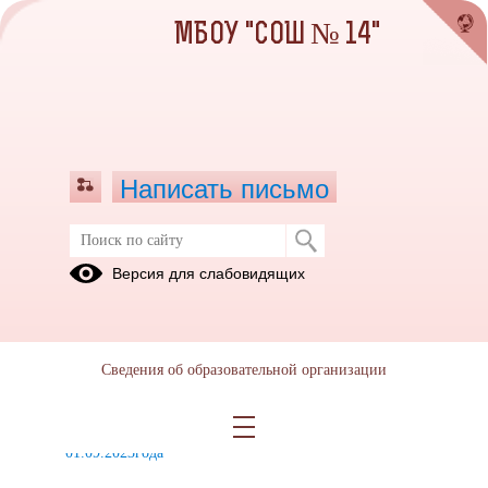
МБОУ "СОШ № 14"
Написать письмо
ФГОС
Версия для слабовидящих
Введение
обновленных
ФГОС в 1-
Сведения об образовательной организации
4-х,5-7-
х,10-х
классах с
01.09.2023года