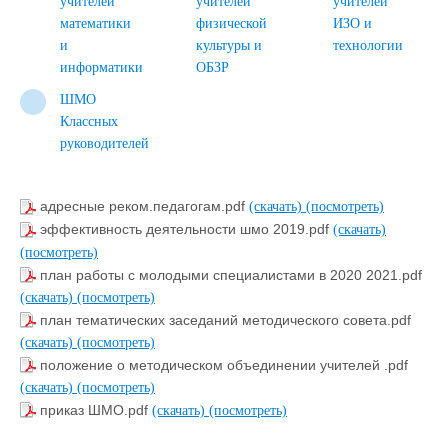
учителей
учителей
учителей
математики
физической
ИЗО и
и
культуры и
технологии
информатики
ОБЗР
ШМО
Классных
руководителей
адресные реком.педагогам.pdf
(скачать)
(посмотреть)
эффективность деятельности шмо 2019.pdf
(скачать)
(посмотреть)
план работы с молодыми специалистами в 2020 2021.pdf
(скачать)
(посмотреть)
план тематических заседаний методического совета.pdf
(скачать)
(посмотреть)
положение о методическом объединении учителей .pdf
(скачать)
(посмотреть)
приказ ШМО.pdf
(скачать)
(посмотреть)