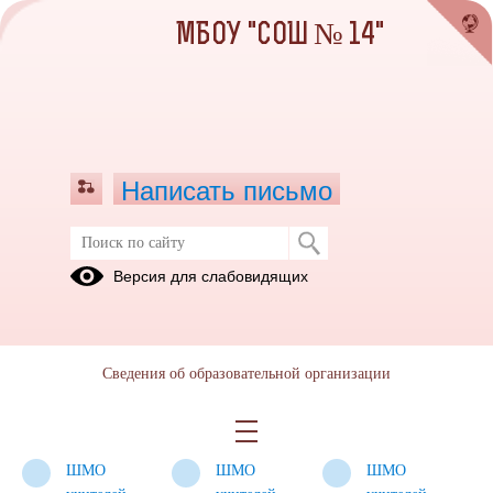
МБОУ "СОШ № 14"
Написать письмо
Школьные методические
Версия для слабовидящих
объединения
ШМО
ШМО
ШМО
учителей
учителей
учителей
Сведения об образовательной организации
начальных
естественно-
гуманитарного
классов
научного
цикла наук
цикла наук
ШМО
ШМО
ШМО