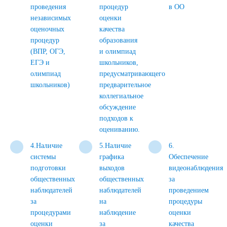
проведения
процедур
в ОО
независимых
оценки
оценочных
качества
процедур
образования
(ВПР, ОГЭ,
и олимпиад
ЕГЭ и
школьников,
олимпиад
предусматривающего
школьников)
предварительное
коллегиальное
обсуждение
подходов к
оцениванию.
4.Наличие
5.Наличие
6.
системы
графика
Обеспечение
подготовки
выходов
видеонаблюдения
общественных
общественных
за
наблюдателей
наблюдателей
проведением
за
на
процедуры
процедурами
наблюдение
оценки
оценки
за
качества