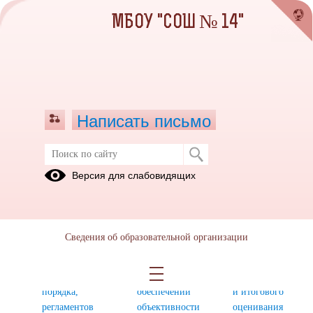
МБОУ "СОШ № 14"
Написать письмо
Мониторинг объективности
Версия для слабовидящих
проведения процедур ОКО ОО
1. Наличие
2. Наличие
3.Наличие
приказов об
приказа
принятых
Сведения об образовательной организации
утверждении
(или иного
прозрачных
сроков,
документа)
критериев
ответственных,
об
внутришкольного
порядка,
обеспечении
и итогового
регламентов
объективности
оценивания