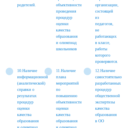
родителей.
объективности
организации,
проведения
состоящей
процедур
из
оценки
педагогов,
качества
не
образования
работающих
и олимпиад
в классе,
школьников
работы
которого
проверяются.
10.Наличие
11.Наличие
12.Наличие
информационной
плана
самостоятельно
(аналитической)
мероприятий
разработанных
справки о
по
процедур
результатах
повышению
общественной
процедур
объективности
экспертизы
оценки
оценки
качества
качества
качества
образования
образования
образования
в ОО
и олимпиад
и олимпиад