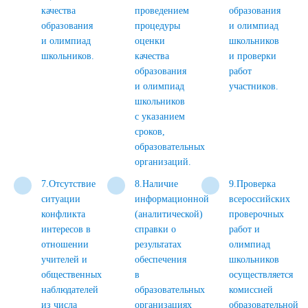
качества
проведением
образования
образования
процедуры
и олимпиад
и олимпиад
оценки
школьников
школьников.
качества
и проверки
образования
работ
и олимпиад
участников.
школьников
с указанием
сроков,
образовательных
организаций.
7.Отсутствие
8.Наличие
9.Проверка
ситуации
информационной
всероссийских
конфликта
(аналитической)
проверочных
интересов в
справки о
работ и
отношении
результатах
олимпиад
учителей и
обеспечения
школьников
общественных
в
осуществляется
наблюдателей
образовательных
комиссией
из числа
организациях
образовательной