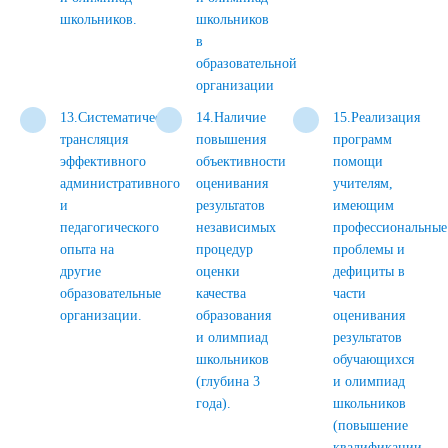
школьников.
школьников
в
образовательной
организации
13.Систематическая
14.Наличие
15.Реализация
трансляция
повышения
программ
эффективного
объективности
помощи
административного
оценивания
учителям,
и
результатов
имеющим
педагогического
независимых
профессиональные
опыта на
процедур
проблемы и
другие
оценки
дефициты в
образовательные
качества
части
организации.
образования
оценивания
и олимпиад
результатов
школьников
обучающихся
(глубина 3
и олимпиад
года).
школьников
(повышение
квалификации,