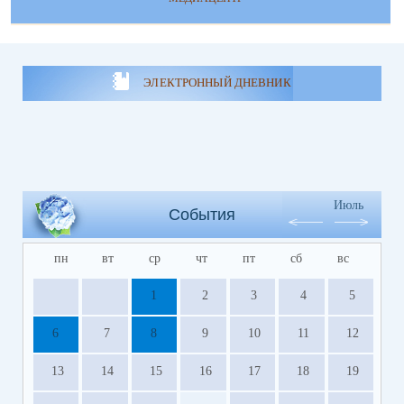
ЭЛЕКТРОННЫЙ ДНЕВНИК
Июль
События
пн
вт
ср
чт
пт
сб
вс
1
2
3
4
5
6
7
8
9
10
11
12
13
14
15
16
17
18
19